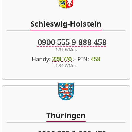
Schleswig-Holstein
0900 555 9 888 458
228 770
458
Thüringen