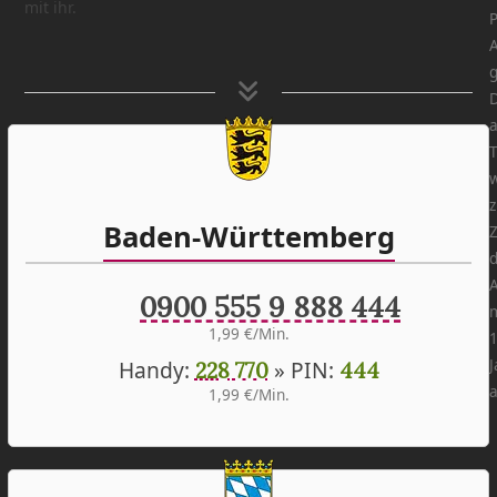
mit ihr.
Baden-Württemberg
0900 555 9 888 444
228 770
444