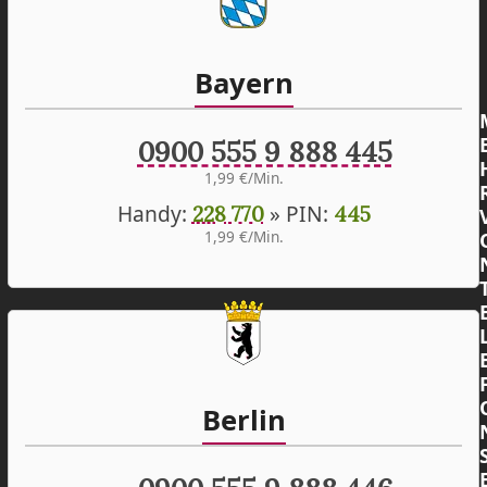
Bayern
0900 555 9 888 445
228 770
445
Berlin