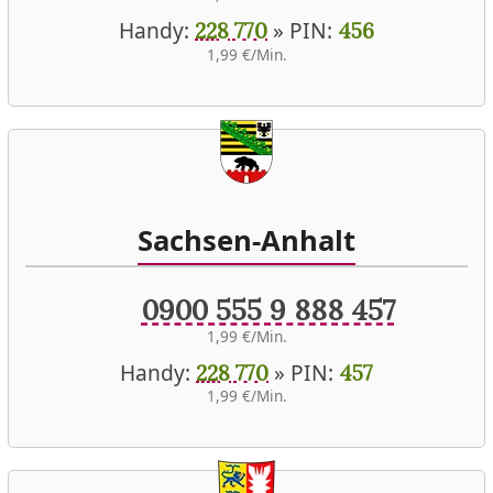
228 770
456
Sachsen-Anhalt
0900 555 9 888 457
228 770
457