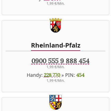
Rheinland-Pfalz
0900 555 9 888 454
228 770
454