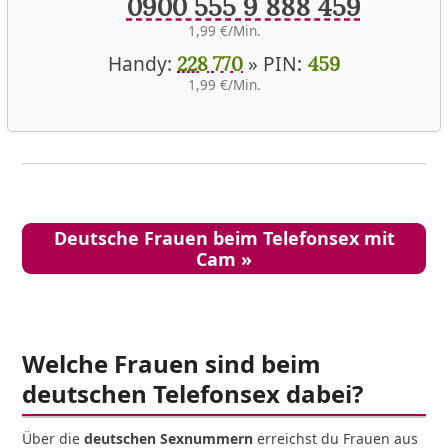
0900 555 9 888 459
228 770
459
Deutsche Frauen beim Telefonsex mit
Cam »
Welche Frauen sind beim
deutschen Telefonsex dabei?
Über die
deutschen Sexnummern
erreichst du Frauen aus