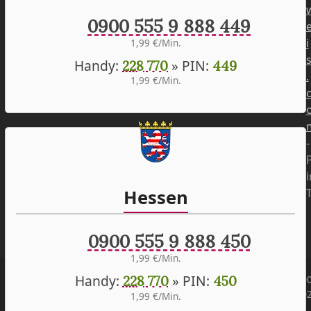
0900 555 9 888 449
i
228 770
449
.
-
Hessen
0900 555 9 888 450
©
200
228 770
450
20
-