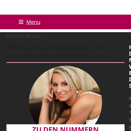
Skip
Menu
to
content
Deutschland
Österreich
Schweiz
Telefonsex Deutschland: Frauen
I
aus allen Bundesländern live
I
ZU DEN NUMMERN