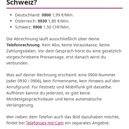
Schweiz?
Deutschland:
0900
1,99 €/Min.
Österreich:
0930
1,80 €/Min.
Schweiz:
0906
1.50 CHF/Min.
Die Abrechnung läuft ausschließlich über deine
Telefonrechnung
. Kein Abo, keine Vorauskasse, keine
Zahlungsdaten. Vor dem Gespräch hörst du eine gesetzlich
vorgeschriebene Preisansage, erst danach wirst du
verbunden.
Was auf deiner Rechnung erscheint: eine 0900-Nummer
(oder 0930 / 0906), kein Firmenname, kein Hinweis auf den
Anrufgrund. Für Festnetz und Mobilfunk gilt dasselbe.
Aufhören kannst du jederzeit, es gibt keine
Mindestgesprächsdauer und keine automatische
Verlängerung.
Wer neben dem Telefon auch das Bild dazuhaben möchte,
findet bei
Telefonsex mit Cam
ein separates Angebot.